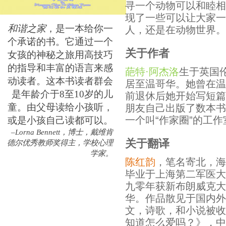
寻一个动物可以和睦相
现了一些可以让大家一
和谐之家
，是一本给你一
人，还是在动物世界。
个承诺的书。它通过一个
关于作者
女孩的神秘之旅用高技巧
的指导和丰富的语言来感
葩特·阿杰洛
生于英国伦
动读者。这本书读者群会
居至温哥华。她曾在温
是年龄介于8至10岁的儿
前退休后她开始写短篇
童。由父母读给小孩听，
朋友自己出版了数本书
一个叫“作家圈”的工作
或是小孩自己读都可以。
–Lorna Bennett，博士，戴维肯
关于翻译
德尔优秀教师奖得主，学校心理
学家。
陈红韵
，笔名寄北，海
毕业于上海第二军医大
九零年获新布朗威克大
华。作品散见于国内外
文，诗歌，和小说被收
知道怎么爱吗？》，中